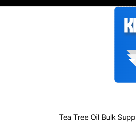
Siirry
sisältöön
Tea Tree Oil Bulk Suppl