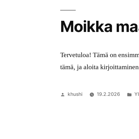
Suppliers
–
Moikka ma
Premium
Wholesale
Solutions
for
Tervetuloa! Tämä on ensimmä
Global
tämä, ja aloita kirjoittaminen
Industries
Artikkelin
Ju
khushi
19.2.2026
Y
julkaisija
ka
on