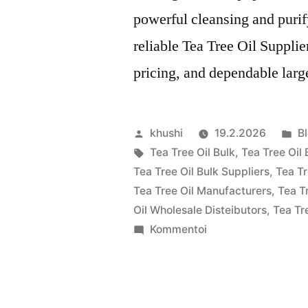
powerful cleansing and purif
reliable Tea Tree Oil Supplie
pricing, and dependable larg
Artikkelin
Ju
khushi
19.2.2026
B
julkaisija
Avainsanat:
ka
Tea Tree Oil Bulk
,
Tea Tree Oil 
on
Tea Tree Oil Bulk Suppliers
,
Tea Tr
Tea Tree Oil Manufacturers
,
Tea T
Oil Wholesale Disteibutors
,
Tea Tr
artikkelia
Kommentoi
Tea
Tree
Oil
Bulk