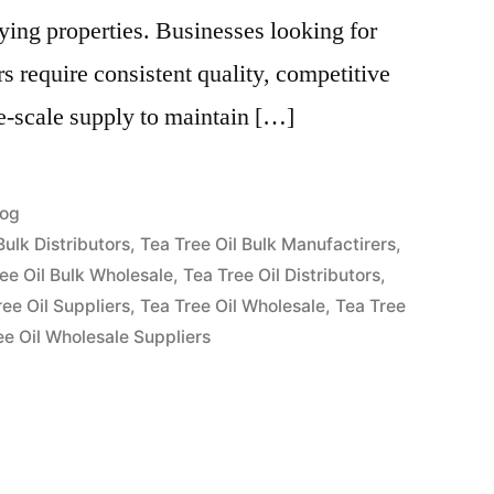
ying properties. Businesses looking for
rs require consistent quality, competitive
e-scale supply to maintain […]
lkaistu
log
tegoriassa
Bulk Distributors
,
Tea Tree Oil Bulk Manufactirers
,
ee Oil Bulk Wholesale
,
Tea Tree Oil Distributors
,
ree Oil Suppliers
,
Tea Tree Oil Wholesale
,
Tea Tree
ee Oil Wholesale Suppliers