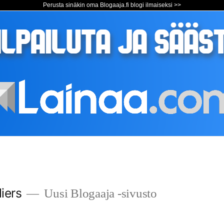
Perusta sinäkin oma Blogaaja.fi blogi ilmaiseksi >>
iers
Uusi Blogaaja -sivusto